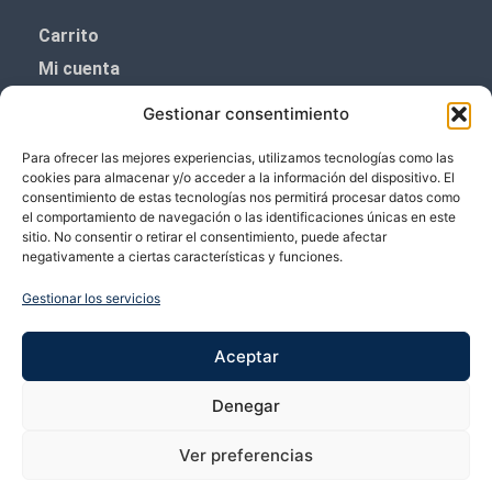
Carrito
Mi cuenta
Aviso Legal
Gestionar consentimiento
Política de privacidad
Para ofrecer las mejores experiencias, utilizamos tecnologías como las
Política de cookies (UE)
cookies para almacenar y/o acceder a la información del dispositivo. El
consentimiento de estas tecnologías nos permitirá procesar datos como
Boletín de noticias
el comportamiento de navegación o las identificaciones únicas en este
sitio. No consentir o retirar el consentimiento, puede afectar
negativamente a ciertas características y funciones.
¡¡Suscríbete y prometemos no dar mucho el
coñazo.!!
Gestionar los servicios
Te enviaremos sólo cosas importantes.
Aceptar
Denegar
Ver preferencias