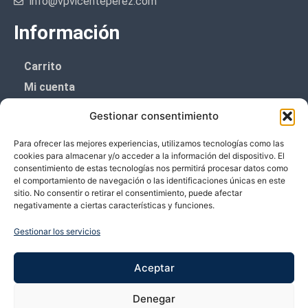
info@vpvicenteperez.com
Información
Carrito
Mi cuenta
Aviso Legal
Gestionar consentimiento
Política de privacidad
Para ofrecer las mejores experiencias, utilizamos tecnologías como las
Política de cookies (UE)
cookies para almacenar y/o acceder a la información del dispositivo. El
consentimiento de estas tecnologías nos permitirá procesar datos como
Boletín de noticias
el comportamiento de navegación o las identificaciones únicas en este
sitio. No consentir o retirar el consentimiento, puede afectar
negativamente a ciertas características y funciones.
¡¡Suscríbete y prometemos no dar mucho el
coñazo.!!
Gestionar los servicios
Te enviaremos sólo cosas importantes.
Aceptar
Denegar