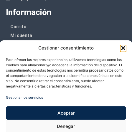
Información
Carrito
Mi cuenta
Aviso Legal
Gestionar consentimiento
Política de privacidad
Para ofrecer las mejores experiencias, utilizamos tecnologías como las
Política de cookies (UE)
cookies para almacenar y/o acceder a la información del dispositivo. El
consentimiento de estas tecnologías nos permitirá procesar datos como
Boletín de noticias
el comportamiento de navegación o las identificaciones únicas en este
sitio. No consentir o retirar el consentimiento, puede afectar
negativamente a ciertas características y funciones.
¡¡Suscríbete y prometemos no dar mucho el
coñazo.!!
Gestionar los servicios
Te enviaremos sólo cosas importantes.
Aceptar
Denegar