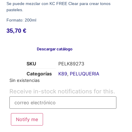
Se puede mezclar con KC FREE Clear para crear tonos
pasteles.
Formato: 200ml
35,70
€
Descargar catálogo
SKU
PELK89273
Categorías
K89
,
PELUQUERIA
Sin existencias
Receive in-stock notifications for this.
Notify me