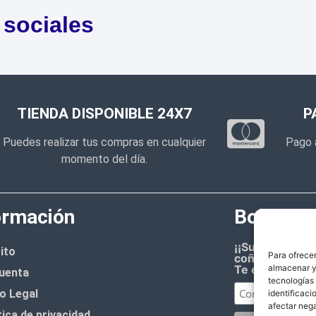
 sociales
TIENDA DISPONIBLE 24X7
P
Puedes realizar tus compras en cualquier
Pago 
momento del día.
ormación
Boletín d
¡¡Suscríbete 
ito
Para ofrecer
coñazo.!!
almacenar y/
Te enviaremos
uenta
tecnologías
o Legal
identificaci
afectar nega
tica de privacidad