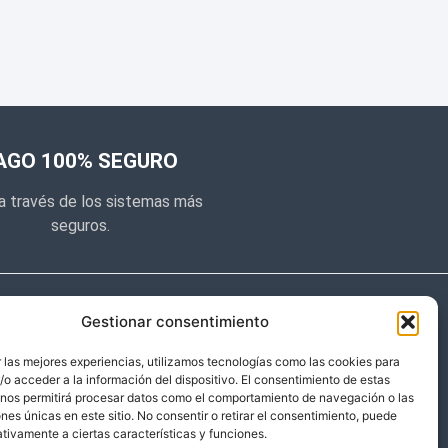
AGO 100% SEGURO
a través de los sistemas más
seguros.
e noticias
Gestionar consentimiento
y prometemos no dar mucho el
 las mejores experiencias, utilizamos tecnologías como las cookies para
o acceder a la información del dispositivo. El consentimiento de estas
 sólo cosas importantes.
 nos permitirá procesar datos como el comportamiento de navegación o las
ones únicas en este sitio. No consentir o retirar el consentimiento, puede
tivamente a ciertas características y funciones.