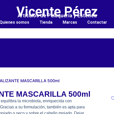
Vicente Pérez
Artículos de Peluquería y Estética
Quienes somos
Tienda
Marcas
Contactar
RALIZANTE MASCARILLA 500ml
NTE MASCARILLA 500ml
equilibra la microbiota, enriquecida con
 Gracias a su formulación, también es apta para
mojado o seco y sobre el cabello mojado. Dejar