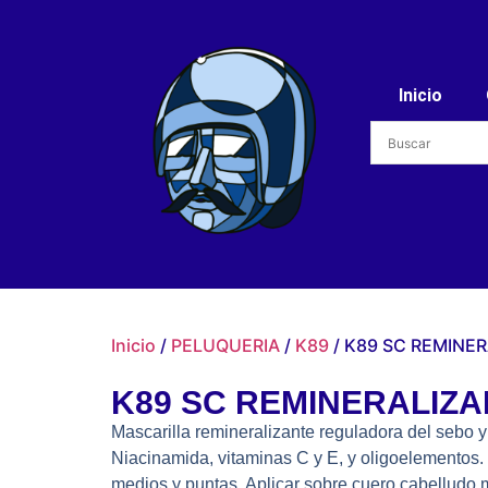
Inicio
Inicio
/
PELUQUERIA
/
K89
/ K89 SC REMINE
K89 SC REMINERALIZA
Mascarilla remineralizante reguladora del sebo y 
Niacinamida, vitaminas C y E, y oligoelementos.
medios y puntas. Aplicar sobre cuero cabelludo 