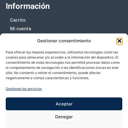
Información
Carrito
Mi cuenta
Aviso Legal
Gestionar consentimiento
Política de privacidad
Para ofrecer las mejores experiencias, utilizamos tecnologías como las
Política de cookies (UE)
cookies para almacenar y/o acceder a la información del dispositivo. El
consentimiento de estas tecnologías nos permitirá procesar datos como
Boletín de noticias
el comportamiento de navegación o las identificaciones únicas en este
sitio. No consentir o retirar el consentimiento, puede afectar
negativamente a ciertas características y funciones.
¡¡Suscríbete y prometemos no dar mucho el
coñazo.!!
Gestionar los servicios
Te enviaremos sólo cosas importantes.
Aceptar
Denegar