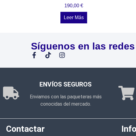
190,00
€
Leer Más
Síguenos en las redes
ENVÍOS SEGUROS
Enviamos con las paqueteras más
conocidas del mercado.
Contactar
Inf