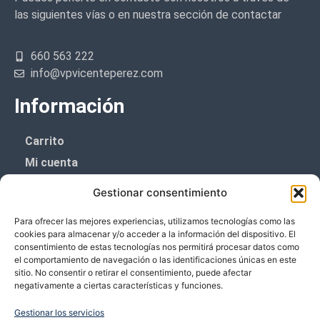
las siguientes vías o en nuestra sección de contactar
660 563 222
info@vpvicenteperez.com
Información
Carrito
Mi cuenta
Aviso Legal
Gestionar consentimiento
Política de privacidad
Para ofrecer las mejores experiencias, utilizamos tecnologías como las
Política de cookies (UE)
cookies para almacenar y/o acceder a la información del dispositivo. El
consentimiento de estas tecnologías nos permitirá procesar datos como
Boletín de noticias
el comportamiento de navegación o las identificaciones únicas en este
sitio. No consentir o retirar el consentimiento, puede afectar
negativamente a ciertas características y funciones.
¡¡Suscríbete y prometemos no dar mucho el
coñazo.!!
Gestionar los servicios
Te enviaremos sólo cosas importantes.