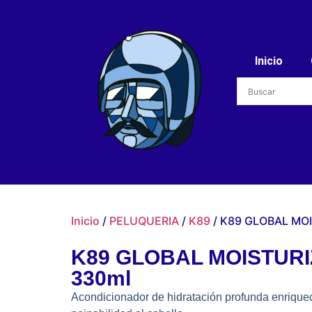
Inicio
Inicio
/
PELUQUERIA
/
K89
/ K89 GLOBAL MO
K89 GLOBAL MOISTUR
330ml
Acondicionador de hidratación profunda enriquec