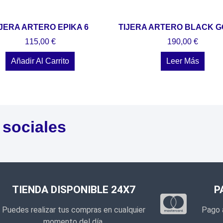
IJERA ARTERO EPIKA 6
TIJERA ARTERO BLACK G
115,00
€
190,00
€
Añadir Al Carrito
Leer Más
 sociales
TIENDA DISPONIBLE 24X7
P
Puedes realizar tus compras en cualquier
Pago 
momento del día.