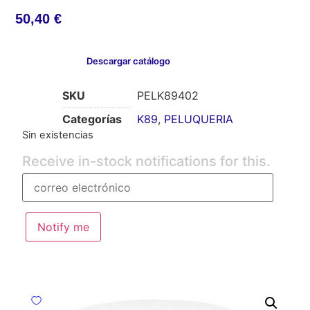
50,40
€
Descargar catálogo
SKU
PELK89402
Categorías
K89
,
PELUQUERIA
Sin existencias
Receive in-stock notifications for this.
Notify me