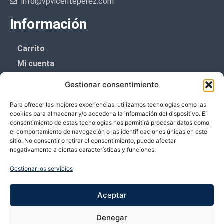
info@vpvicenteperez.com
Información
Carrito
Mi cuenta
Aviso Legal
Gestionar consentimiento
Política de privacidad
Para ofrecer las mejores experiencias, utilizamos tecnologías como las
Política de cookies (UE)
cookies para almacenar y/o acceder a la información del dispositivo. El
consentimiento de estas tecnologías nos permitirá procesar datos como
Boletín de noticias
el comportamiento de navegación o las identificaciones únicas en este
sitio. No consentir o retirar el consentimiento, puede afectar
negativamente a ciertas características y funciones.
¡¡Suscríbete y prometemos no dar mucho el
coñazo.!!
Gestionar los servicios
Te enviaremos sólo cosas importantes.
Aceptar
Denegar