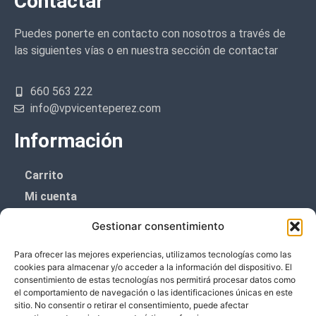
Contactar
Puedes ponerte en contacto con nosotros a través de
las siguientes vías o en nuestra sección de contactar
660 563 222
info@vpvicenteperez.com
Información
Carrito
Mi cuenta
Aviso Legal
Gestionar consentimiento
Política de privacidad
Para ofrecer las mejores experiencias, utilizamos tecnologías como las
Política de cookies (UE)
cookies para almacenar y/o acceder a la información del dispositivo. El
consentimiento de estas tecnologías nos permitirá procesar datos como
Boletín de noticias
el comportamiento de navegación o las identificaciones únicas en este
sitio. No consentir o retirar el consentimiento, puede afectar