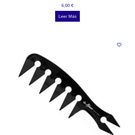
6,00
€
Leer Más