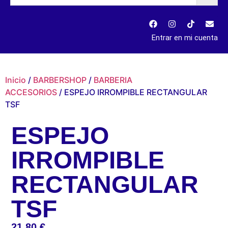
Entrar en mi cuenta
Inicio
/
BARBERSHOP
/
BARBERIA
ACCESORIOS
/ ESPEJO IRROMPIBLE RECTANGULAR
TSF
ESPEJO
IRROMPIBLE
RECTANGULAR
TSF
21,80
€