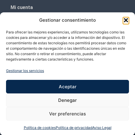
Mi cuenta
Aviso Legal
Gestionar consentimiento
Política de privacidad
Para ofrecer las mejores experiencias, utilizamos tecnologías como las
Política de cookies (UE)
cookies para almacenar y/o acceder a la información del dispositivo. El
consentimiento de estas tecnologías nos permitirá procesar datos como
Boletín de noticias
el comportamiento de navegación o las identificaciones únicas en este
sitio. No consentir o retirar el consentimiento, puede afectar
negativamente a ciertas características y funciones.
¡¡Suscríbete y prometemos no dar mucho el
coñazo.!!
Gestionar los servicios
Te enviaremos sólo cosas importantes.
Aceptar
Denegar
Ver preferencias
Política de cookies
Política de privacidad
Aviso Legal
Copyright © 2026 VP Vicente Perez | Desarrollado por Bubango Networks