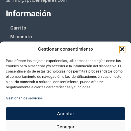
info@vpvicenteperez.com
Información
Carrito
Mi cuenta
Aviso Legal
Gestionar consentimiento
Política de privacidad
Para ofrecer las mejores experiencias, utilizamos tecnologías como las
Política de cookies (UE)
cookies para almacenar y/o acceder a la información del dispositivo. El
consentimiento de estas tecnologías nos permitirá procesar datos como
Boletín de noticias
el comportamiento de navegación o las identificaciones únicas en este
sitio. No consentir o retirar el consentimiento, puede afectar
negativamente a ciertas características y funciones.
¡¡Suscríbete y prometemos no dar mucho el
coñazo.!!
Gestionar los servicios
Te enviaremos sólo cosas importantes.
Aceptar
Denegar