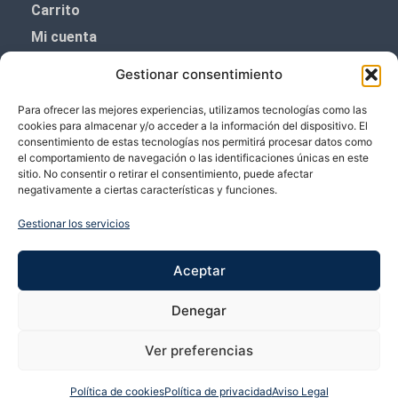
Carrito
Mi cuenta
Aviso Legal
Gestionar consentimiento
Política de privacidad
Para ofrecer las mejores experiencias, utilizamos tecnologías como las
Política de cookies (UE)
cookies para almacenar y/o acceder a la información del dispositivo. El
consentimiento de estas tecnologías nos permitirá procesar datos como
Boletín de noticias
el comportamiento de navegación o las identificaciones únicas en este
sitio. No consentir o retirar el consentimiento, puede afectar
negativamente a ciertas características y funciones.
¡¡Suscríbete y prometemos no dar mucho el
coñazo.!!
Gestionar los servicios
Te enviaremos sólo cosas importantes.
Aceptar
Denegar
Ver preferencias
Política de cookies
Política de privacidad
Aviso Legal
Copyright © 2026 VP Vicente Perez | Desarrollado por Bubango Networks