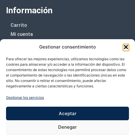
Información
Carrito
Mi cuenta
Aviso Legal
Gestionar consentimiento
Política de privacidad
Para ofrecer las mejores experiencias, utilizamos tecnologías como las
Política de cookies (UE)
cookies para almacenar y/o acceder a la información del dispositivo. El
consentimiento de estas tecnologías nos permitirá procesar datos como
Boletín de noticias
el comportamiento de navegación o las identificaciones únicas en este
sitio. No consentir o retirar el consentimiento, puede afectar
negativamente a ciertas características y funciones.
¡¡Suscríbete y prometemos no dar mucho el
coñazo.!!
Gestionar los servicios
Te enviaremos sólo cosas importantes.
Aceptar
Denegar