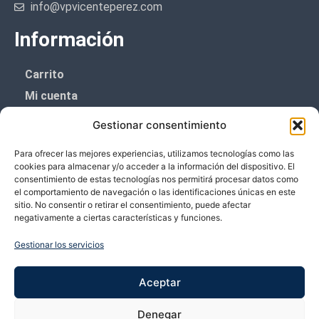
info@vpvicenteperez.com
Información
Carrito
Mi cuenta
Aviso Legal
Gestionar consentimiento
Política de privacidad
Para ofrecer las mejores experiencias, utilizamos tecnologías como las
Política de cookies (UE)
cookies para almacenar y/o acceder a la información del dispositivo. El
consentimiento de estas tecnologías nos permitirá procesar datos como
Boletín de noticias
el comportamiento de navegación o las identificaciones únicas en este
sitio. No consentir o retirar el consentimiento, puede afectar
negativamente a ciertas características y funciones.
¡¡Suscríbete y prometemos no dar mucho el
coñazo.!!
Gestionar los servicios
Te enviaremos sólo cosas importantes.
Aceptar
Denegar