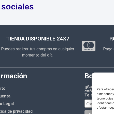
 sociales
TIENDA DISPONIBLE 24X7
P
Puedes realizar tus compras en cualquier
Pago 
momento del día.
ormación
Boletín d
¡¡Suscríbete 
ito
Para ofrecer
coñazo.!!
almacenar y/
Te enviaremos
uenta
tecnologías
identificaci
o Legal
afectar nega
tica de privacidad