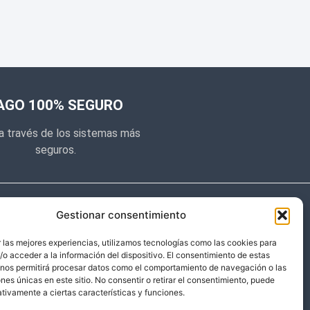
AGO 100% SEGURO
a través de los sistemas más
seguros.
e noticias
Gestionar consentimiento
y prometemos no dar mucho el
 las mejores experiencias, utilizamos tecnologías como las cookies para
o acceder a la información del dispositivo. El consentimiento de estas
 sólo cosas importantes.
 nos permitirá procesar datos como el comportamiento de navegación o las
ones únicas en este sitio. No consentir o retirar el consentimiento, puede
tivamente a ciertas características y funciones.