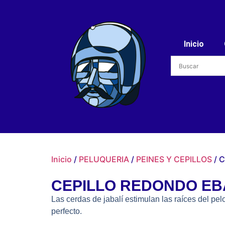
Inicio
Inicio
/
PELUQUERIA
/
PEINES Y CEPILLOS
/ 
CEPILLO REDONDO EBA
Las cerdas de jabalí estimulan las raíces del pelo
perfecto.