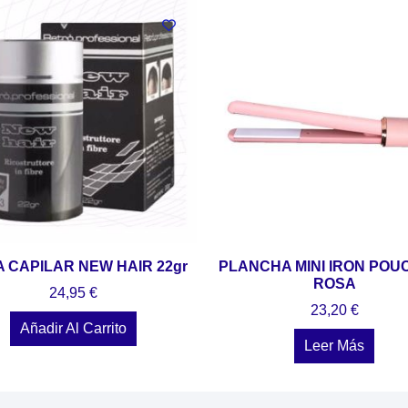
A CAPILAR NEW HAIR 22gr
PLANCHA MINI IRON POU
ROSA
24,95
€
23,20
€
Añadir Al Carrito
Leer Más