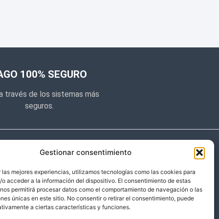
AGO 100% SEGURO
a través de los sistemas más
seguros.
e noticias
Gestionar consentimiento
y prometemos no dar mucho el
 las mejores experiencias, utilizamos tecnologías como las cookies para
o acceder a la información del dispositivo. El consentimiento de estas
 sólo cosas importantes.
 nos permitirá procesar datos como el comportamiento de navegación o las
ones únicas en este sitio. No consentir o retirar el consentimiento, puede
tivamente a ciertas características y funciones.