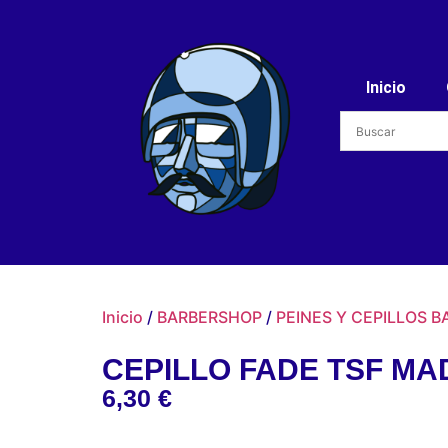
Inicio
Inicio
/
BARBERSHOP
/
PEINES Y CEPILLOS B
CEPILLO FADE TSF M
6,30
€