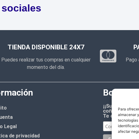
 sociales
TIENDA DISPONIBLE 24X7
P
Puedes realizar tus compras en cualquier
Pago 
momento del día.
ormación
Boletín d
¡¡Suscríbete 
ito
Para ofrecer
coñazo.!!
almacenar y/
Te enviaremos
uenta
tecnologías
o Legal
identificaci
afectar nega
tica de privacidad