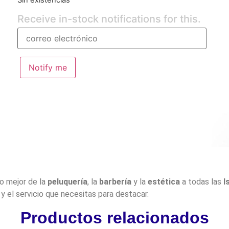
Receive in-stock notifications for this.
Notify me
lo mejor de la
peluquería
, la
barbería
y la
estética
a todas las
I
y el servicio que necesitas para destacar.
Productos relacionados