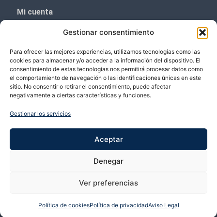
Mi cuenta
Aviso Legal
Gestionar consentimiento
Política de privacidad
Para ofrecer las mejores experiencias, utilizamos tecnologías como las
Política de cookies (UE)
cookies para almacenar y/o acceder a la información del dispositivo. El
consentimiento de estas tecnologías nos permitirá procesar datos como
Boletín de noticias
el comportamiento de navegación o las identificaciones únicas en este
sitio. No consentir o retirar el consentimiento, puede afectar
negativamente a ciertas características y funciones.
¡¡Suscríbete y prometemos no dar mucho el
coñazo.!!
Gestionar los servicios
Te enviaremos sólo cosas importantes.
Aceptar
Denegar
Ver preferencias
Política de cookies
Política de privacidad
Aviso Legal
Copyright © 2026 VP Vicente Perez | Desarrollado por Bubango Networks