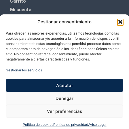
Carrito
Mi cuenta
Aviso Legal
Gestionar consentimiento
Política de privacidad
Para ofrecer las mejores experiencias, utilizamos tecnologías como las
Política de cookies (UE)
cookies para almacenar y/o acceder a la información del dispositivo. El
consentimiento de estas tecnologías nos permitirá procesar datos como
Boletín de noticias
el comportamiento de navegación o las identificaciones únicas en este
sitio. No consentir o retirar el consentimiento, puede afectar
negativamente a ciertas características y funciones.
¡¡Suscríbete y prometemos no dar mucho el
coñazo.!!
Gestionar los servicios
Te enviaremos sólo cosas importantes.
Aceptar
Denegar
Ver preferencias
Política de cookies
Política de privacidad
Aviso Legal
Copyright © 2026 VP Vicente Perez | Desarrollado por Bubango Networks