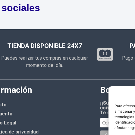
 sociales
TIENDA DISPONIBLE 24X7
P
Puedes realizar tus compras en cualquier
Pago 
momento del día.
ormación
Boletín d
¡¡Suscríbete 
ito
Para ofrecer
coñazo.!!
almacenar y/
Te enviaremos
uenta
tecnologías
o Legal
identificaci
afectar nega
tica de privacidad