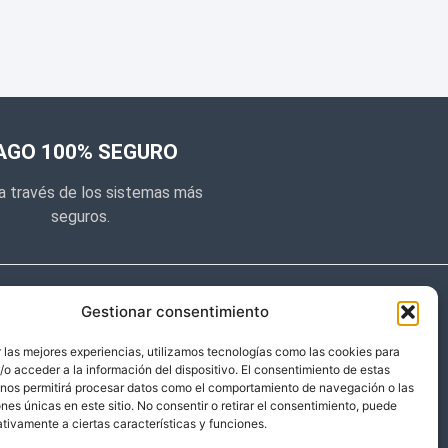
AGO 100% SEGURO
a través de los sistemas más
seguros.
e noticias
Gestionar consentimiento
y prometemos no dar mucho el
 las mejores experiencias, utilizamos tecnologías como las cookies para
o acceder a la información del dispositivo. El consentimiento de estas
 sólo cosas importantes.
 nos permitirá procesar datos como el comportamiento de navegación o las
ones únicas en este sitio. No consentir o retirar el consentimiento, puede
tivamente a ciertas características y funciones.