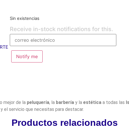
Sin existencias
Receive in-stock notifications for this.
RTE
Notify me
lo mejor de la
peluquería
, la
barbería
y la
estética
a todas las
I
y el servicio que necesitas para destacar.
Productos relacionados