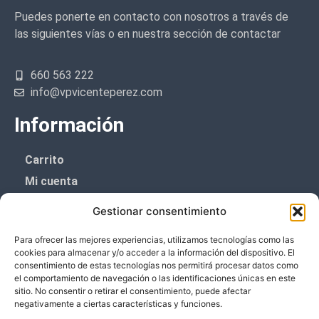
Puedes ponerte en contacto con nosotros a través de
las siguientes vías o en nuestra sección de contactar
660 563 222
info@vpvicenteperez.com
Información
Carrito
Mi cuenta
Aviso Legal
Gestionar consentimiento
Política de privacidad
Para ofrecer las mejores experiencias, utilizamos tecnologías como las
Política de cookies (UE)
cookies para almacenar y/o acceder a la información del dispositivo. El
consentimiento de estas tecnologías nos permitirá procesar datos como
Boletín de noticias
el comportamiento de navegación o las identificaciones únicas en este
sitio. No consentir o retirar el consentimiento, puede afectar
negativamente a ciertas características y funciones.
¡¡Suscríbete y prometemos no dar mucho el