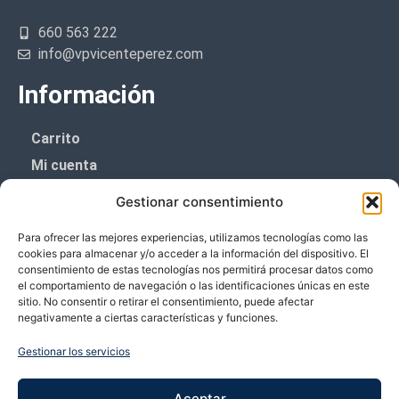
660 563 222
info@vpvicenteperez.com
Información
Carrito
Mi cuenta
Aviso Legal
Gestionar consentimiento
Política de privacidad
Para ofrecer las mejores experiencias, utilizamos tecnologías como las
Política de cookies (UE)
cookies para almacenar y/o acceder a la información del dispositivo. El
consentimiento de estas tecnologías nos permitirá procesar datos como
Boletín de noticias
el comportamiento de navegación o las identificaciones únicas en este
sitio. No consentir o retirar el consentimiento, puede afectar
negativamente a ciertas características y funciones.
¡¡Suscríbete y prometemos no dar mucho el
coñazo.!!
Gestionar los servicios
Te enviaremos sólo cosas importantes.
Aceptar