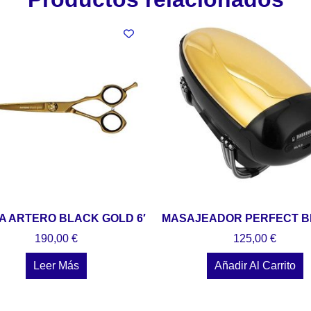
A ARTERO BLACK GOLD 6′
MASAJEADOR PERFECT B
190,00
€
125,00
€
Leer Más
Añadir Al Carrito