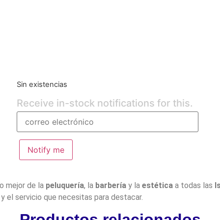
Sin existencias
Receive in-stock notifications for this.
Notify me
lo mejor de la
peluquería
, la
barbería
y la
estética
a todas las
I
y el servicio que necesitas para destacar.
Productos relacionados