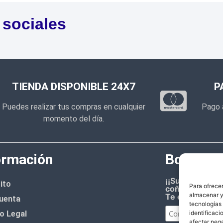
 sociales
TIENDA DISPONIBLE 24X7
P
Puedes realizar tus compras en cualquier
Pago 
momento del día.
ormación
Boletín d
¡¡Suscríbete 
ito
Para ofrecer
coñazo.!!
almacenar y/
Te enviaremos
uenta
tecnologías
o Legal
identificaci
afectar nega