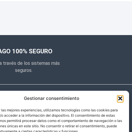
AGO 100% SEGURO
a través de los sistemas más
seguros.
e noticias
Gestionar consentimiento
y prometemos no dar mucho el
 las mejores experiencias, utilizamos tecnologías como las cookies para
o acceder a la información del dispositivo. El consentimiento de estas
 sólo cosas importantes.
 nos permitirá procesar datos como el comportamiento de navegación o las
ones únicas en este sitio. No consentir o retirar el consentimiento, puede
tivamente a ciertas características y funciones.