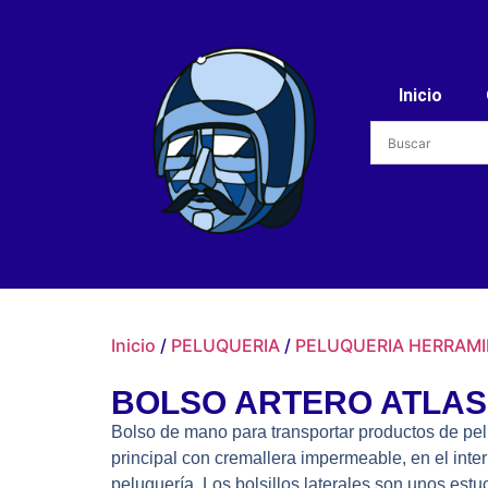
Inicio
Inicio
/
PELUQUERIA
/
PELUQUERIA HERRAM
BOLSO ARTERO ATLAS
Bolso de mano para transportar productos de pel
principal con cremallera impermeable, en el inter
peluquería. Los bolsillos laterales son unos estu