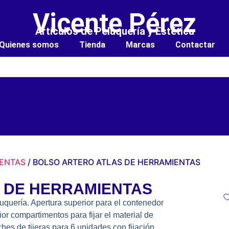
Vicente Pérez
Artículos de Peluquería y Estética
Quienes somos
Tienda
Marcas
Contactar
IENTAS
/ BOLSO ARTERO ATLAS DE HERRAMIENTAS
 DE HERRAMIENTAS
uquería. Apertura superior para el contenedor
ior compartimentos para fijar el material de
ches de tijeras para 6 unidades con fijación