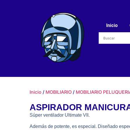
Inicio
Inicio
/
MOBILIARIO
/
MOBILIARIO PELUQUERI
ASPIRADOR MANICURA 
Súper ventilador Ultimate VII.
Además de potente, es especial. Diseñado espec