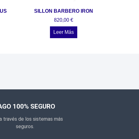
TUS
SILLON BARBERO IRON
820,00
€
Leer Más
AGO 100% SEGURO
a través de los sistemas más
seguros.