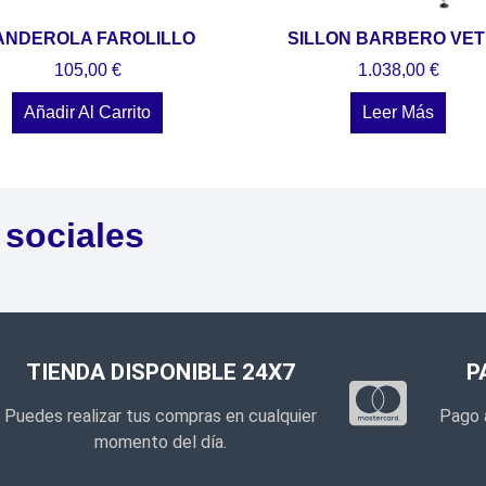
ANDEROLA FAROLILLO
SILLON BARBERO VE
105,00
€
1.038,00
€
Añadir Al Carrito
Leer Más
 sociales
TIENDA DISPONIBLE 24X7
P
Puedes realizar tus compras en cualquier
Pago 
momento del día.