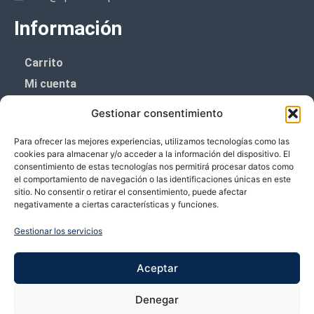
Información
Carrito
Mi cuenta
Aviso Legal
Gestionar consentimiento
Política de privacidad
Para ofrecer las mejores experiencias, utilizamos tecnologías como las
Política de cookies (UE)
cookies para almacenar y/o acceder a la información del dispositivo. El
consentimiento de estas tecnologías nos permitirá procesar datos como
Boletín de noticias
el comportamiento de navegación o las identificaciones únicas en este
sitio. No consentir o retirar el consentimiento, puede afectar
negativamente a ciertas características y funciones.
¡¡Suscríbete y prometemos no dar mucho el
coñazo.!!
Gestionar los servicios
Te enviaremos sólo cosas importantes.
Aceptar
Denegar