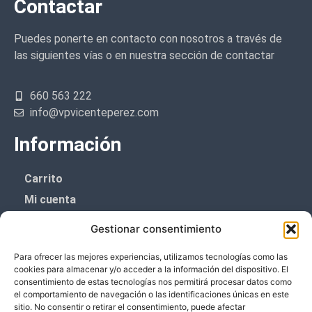
Contactar
Puedes ponerte en contacto con nosotros a través de
las siguientes vías o en nuestra sección de contactar
660 563 222
info@vpvicenteperez.com
Información
Carrito
Mi cuenta
Aviso Legal
Gestionar consentimiento
Política de privacidad
Para ofrecer las mejores experiencias, utilizamos tecnologías como las
Política de cookies (UE)
cookies para almacenar y/o acceder a la información del dispositivo. El
consentimiento de estas tecnologías nos permitirá procesar datos como
Boletín de noticias
el comportamiento de navegación o las identificaciones únicas en este
sitio. No consentir o retirar el consentimiento, puede afectar