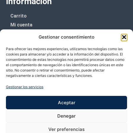
Información
Carrito
Mi cuenta
Aviso Legal
Gestionar consentimiento
Política de privacidad
Para ofrecer las mejores experiencias, utilizamos tecnologías como las
Política de cookies (UE)
cookies para almacenar y/o acceder a la información del dispositivo. El
consentimiento de estas tecnologías nos permitirá procesar datos como
Boletín de noticias
el comportamiento de navegación o las identificaciones únicas en este
sitio. No consentir o retirar el consentimiento, puede afectar
negativamente a ciertas características y funciones.
¡¡Suscríbete y prometemos no dar mucho el
coñazo.!!
Gestionar los servicios
Te enviaremos sólo cosas importantes.
Aceptar
Denegar
Ver preferencias