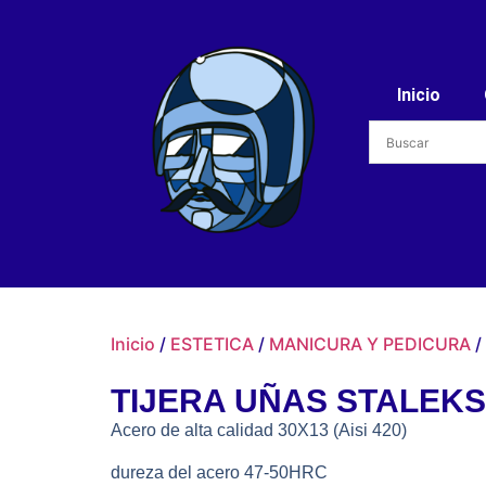
Inicio
Inicio
/
ESTETICA
/
MANICURA Y PEDICURA
/
TIJERA UÑAS STALEKS
Acero de alta calidad 30X13 (Aisi 420)
dureza del acero 47-50HRC