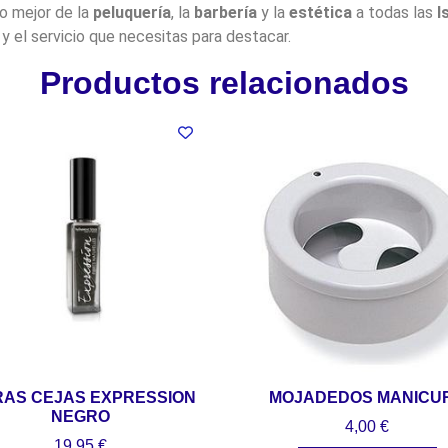
lo mejor de la
peluquería
, la
barbería
y la
estética
a todas las
I
y el servicio que necesitas para destacar.
Productos relacionados
RAS CEJAS EXPRESSION
MOJADEDOS MANICU
NEGRO
4,00
€
19,95
€