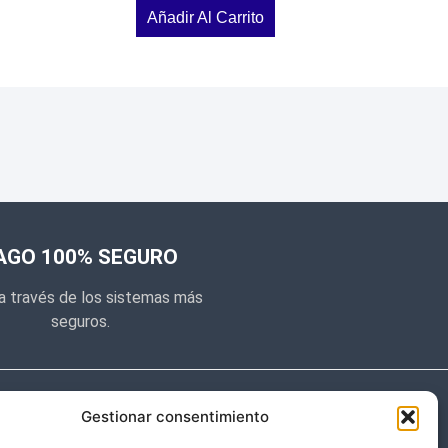
Añadir Al Carrito
AGO 100% SEGURO
a través de los sistemas más
seguros.
e noticias
Gestionar consentimiento
y prometemos no dar mucho el