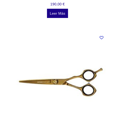
190,00
€
Leer Más