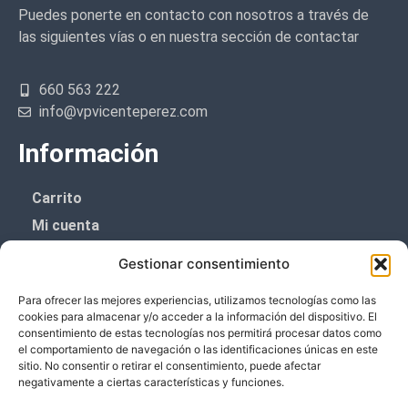
Puedes ponerte en contacto con nosotros a través de
las siguientes vías o en nuestra sección de contactar
660 563 222
info@vpvicenteperez.com
Información
Carrito
Mi cuenta
Aviso Legal
Gestionar consentimiento
Política de privacidad
Para ofrecer las mejores experiencias, utilizamos tecnologías como las
Política de cookies (UE)
cookies para almacenar y/o acceder a la información del dispositivo. El
consentimiento de estas tecnologías nos permitirá procesar datos como
Boletín de noticias
el comportamiento de navegación o las identificaciones únicas en este
sitio. No consentir o retirar el consentimiento, puede afectar
negativamente a ciertas características y funciones.
¡¡Suscríbete y prometemos no dar mucho el
coñazo.!!