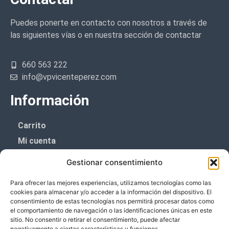
Puedes ponerte en contacto con nosotros a través de
las siguientes vías o en nuestra sección de contactar
660 563 222
info@vpvicenteperez.com
Información
Carrito
Mi cuenta
Aviso Legal
Gestionar consentimiento
Política de privacidad
Para ofrecer las mejores experiencias, utilizamos tecnologías como las
Política de cookies (UE)
cookies para almacenar y/o acceder a la información del dispositivo. El
consentimiento de estas tecnologías nos permitirá procesar datos como
Boletín de noticias
el comportamiento de navegación o las identificaciones únicas en este
sitio. No consentir o retirar el consentimiento, puede afectar
negativamente a ciertas características y funciones.