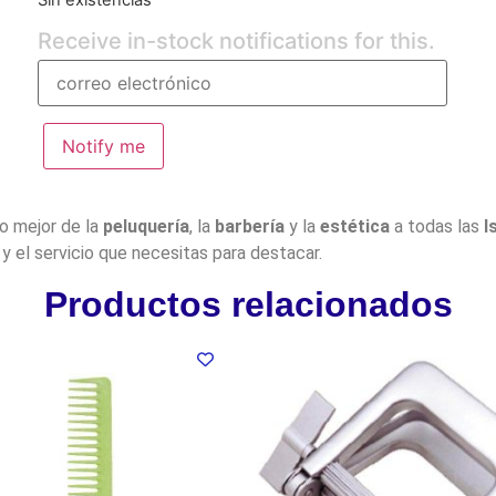
Receive in-stock notifications for this.
Notify me
lo mejor de la
peluquería
, la
barbería
y la
estética
a todas las
I
y el servicio que necesitas para destacar.
Productos relacionados