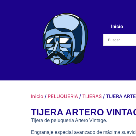
Inicio
Inicio
/
PELUQUERIA
/
TIJERAS
/ TIJERA ARTE
TIJERA ARTERO VINTAG
Tijera de peluquería Artero Vintage.
Engranaje especial avanzado de máxima suavid