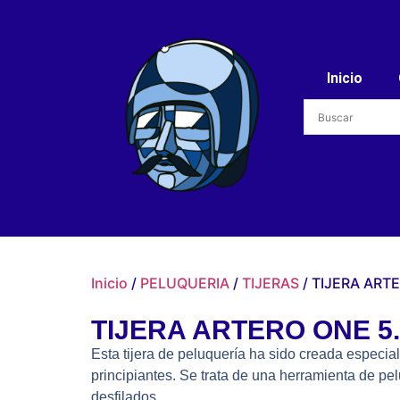
Inicio
Inicio
/
PELUQUERIA
/
TIJERAS
/ TIJERA ARTE
TIJERA ARTERO ONE 5.
Esta tijera de peluquería ha sido creada especi
principiantes. Se trata de una herramienta de pe
desfilados.