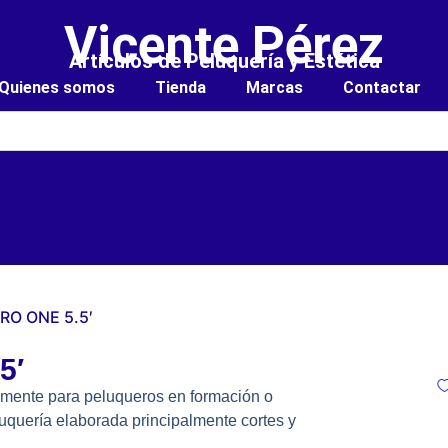
Vicente Pérez
Artículos de Peluquería y Estética
Quienes somos
Tienda
Marcas
Contactar
RO ONE 5.5′
5′
almente para peluqueros en formación o
luquería elaborada principalmente cortes y