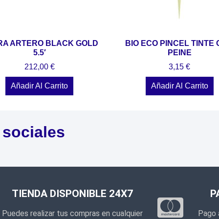
ERA ARTERO BLACK GOLD
BIO ECO PINCEL TINTE
5.5′
PEINE
212,00
€
3,15
€
Añadir Al Carrito
Añadir Al Carrito
 sociales
TIENDA DISPONIBLE 24X7
P
Puedes realizar tus compras en cualquier
Pago 