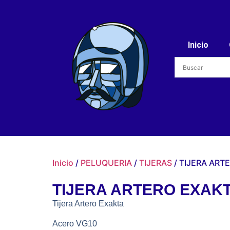
Inicio
Inicio
/
PELUQUERIA
/
TIJERAS
/ TIJERA ART
TIJERA ARTERO EXAKT
Tijera Artero Exakta
Acero VG10