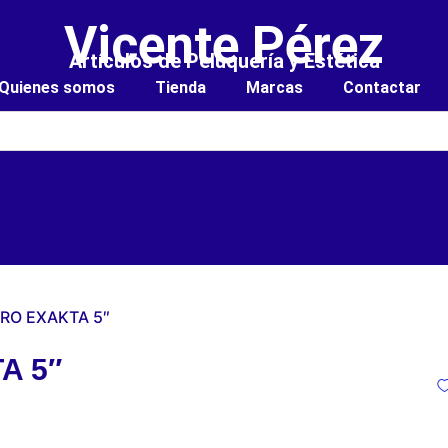
Vicente Pérez
Artículos de Peluquería y Estética
Quienes somos
Tienda
Marcas
Contactar
ERO EXAKTA 5″
A 5″