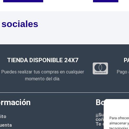
 sociales
TIENDA DISPONIBLE 24X7
P
Puedes realizar tus compras en cualquier
Pago 
momento del día.
ormación
Boletín d
¡¡Suscríbete 
ito
Para ofrecer
coñazo.!!
almacenar y/
Te enviaremos
uenta
tecnologías