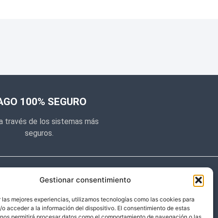
AGO 100% SEGURO
a través de los sistemas más
seguros.
e noticias
Gestionar consentimiento
y prometemos no dar mucho el
 las mejores experiencias, utilizamos tecnologías como las cookies para
o acceder a la información del dispositivo. El consentimiento de estas
 sólo cosas importantes.
 nos permitirá procesar datos como el comportamiento de navegación o las