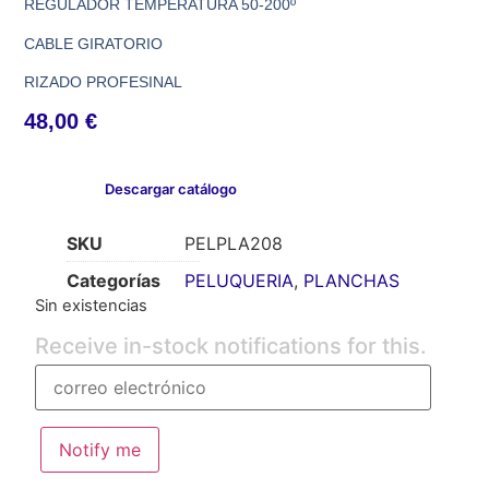
REGULADOR TEMPERATURA 50-200º
CABLE GIRATORIO
RIZADO PROFESINAL
48,00
€
Descargar catálogo
SKU
PELPLA208
Categorías
PELUQUERIA
,
PLANCHAS
Sin existencias
Receive in-stock notifications for this.
Notify me