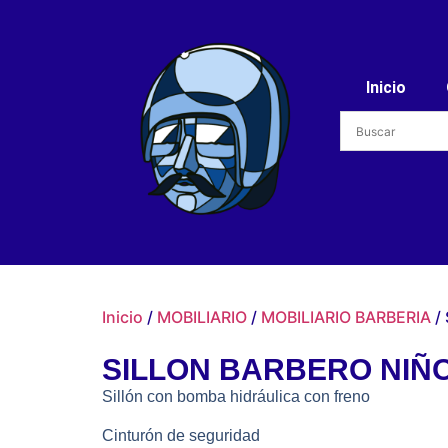
Inicio
Inicio
/
MOBILIARIO
/
MOBILIARIO BARBERIA
/
SILLON BARBERO NIÑ
Sillón con bomba hidráulica con freno
Cinturón de seguridad