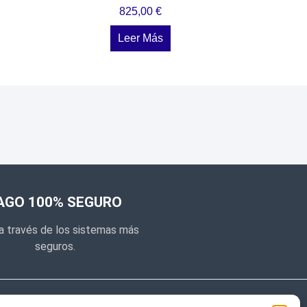
825,00
€
Leer Más
AGO 100% SEGURO
a través de los sistemas más
seguros.
e noticias