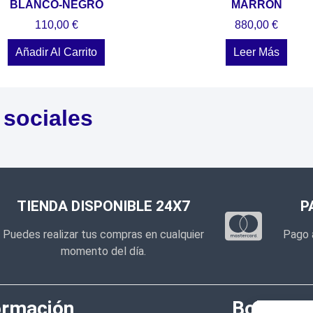
BLANCO-NEGRO
MARRON
110,00
€
880,00
€
Añadir Al Carrito
Leer Más
 sociales
TIENDA DISPONIBLE 24X7
P
Puedes realizar tus compras en cualquier
Pago 
momento del día.
ormación
Boletín d