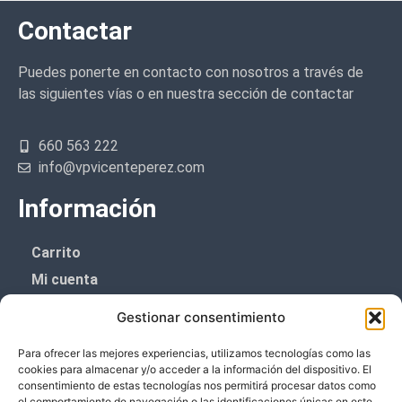
Contactar
Puedes ponerte en contacto con nosotros a través de
las siguientes vías o en nuestra sección de contactar
660 563 222
info@vpvicenteperez.com
Información
Carrito
Mi cuenta
Aviso Legal
Gestionar consentimiento
Política de privacidad
Para ofrecer las mejores experiencias, utilizamos tecnologías como las
Política de cookies (UE)
cookies para almacenar y/o acceder a la información del dispositivo. El
consentimiento de estas tecnologías nos permitirá procesar datos como
el comportamiento de navegación o las identificaciones únicas en este