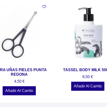
ERA UÑAS PIELES PUNTA
TASSEL BODY MILK 50
REDONA
8,50
€
4,50
€
Añadir Al Carrito
Añadir Al Carrito