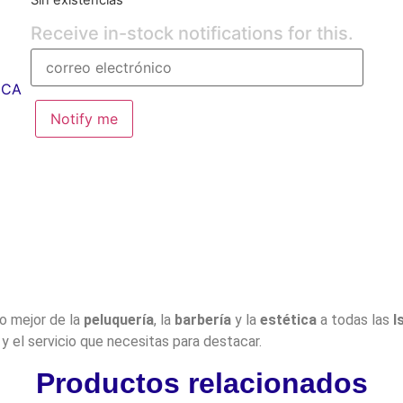
Receive in-stock notifications for this.
ICA
Notify me
lo mejor de la
peluquería
, la
barbería
y la
estética
a todas las
I
y el servicio que necesitas para destacar.
Productos relacionados