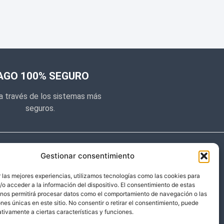
AGO 100% SEGURO
a través de los sistemas más
seguros.
e noticias
Gestionar consentimiento
y prometemos no dar mucho el
 las mejores experiencias, utilizamos tecnologías como las cookies para
o acceder a la información del dispositivo. El consentimiento de estas
 sólo cosas importantes.
 nos permitirá procesar datos como el comportamiento de navegación o las
ones únicas en este sitio. No consentir o retirar el consentimiento, puede
tivamente a ciertas características y funciones.