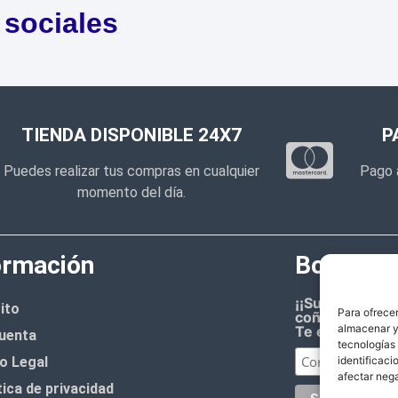
 sociales
TIENDA DISPONIBLE 24X7
P
Puedes realizar tus compras en cualquier
Pago 
momento del día.
ormación
Boletín d
¡¡Suscríbete 
ito
Para ofrecer
coñazo.!!
almacenar y/
Te enviaremos
uenta
tecnologías
o Legal
identificaci
afectar nega
tica de privacidad