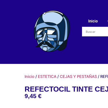
Inicio
Inicio
/
ESTETICA
/
CEJAS Y PESTAÑAS
/ REF
REFECTOCIL TINTE CE
9,45
€