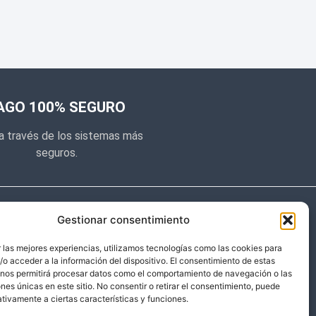
AGO 100% SEGURO
a través de los sistemas más
seguros.
e noticias
Gestionar consentimiento
y prometemos no dar mucho el
 las mejores experiencias, utilizamos tecnologías como las cookies para
o acceder a la información del dispositivo. El consentimiento de estas
 sólo cosas importantes.
 nos permitirá procesar datos como el comportamiento de navegación o las
ones únicas en este sitio. No consentir o retirar el consentimiento, puede
tivamente a ciertas características y funciones.