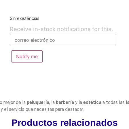
Sin existencias
Receive in-stock notifications for this.
Notify me
lo mejor de la
peluquería
, la
barbería
y la
estética
a todas las
I
y el servicio que necesitas para destacar.
Productos relacionados