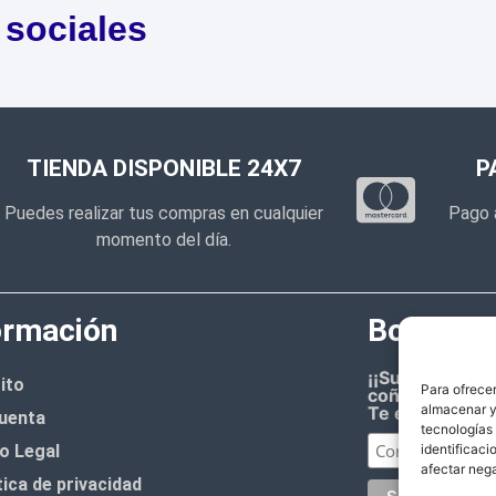
 sociales
TIENDA DISPONIBLE 24X7
P
Puedes realizar tus compras en cualquier
Pago 
momento del día.
ormación
Boletín d
¡¡Suscríbete 
ito
Para ofrecer
coñazo.!!
almacenar y/
Te enviaremos
uenta
tecnologías
o Legal
identificaci
afectar nega
tica de privacidad