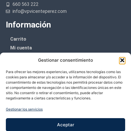
660 563 222
info@vpvicenteperez.com
Información
Carrito
Mi cuenta
Aviso Legal
Gestionar consentimiento
Política de privacidad
Para ofrecer las mejores experiencias, utilizamos tecnologías como las
Política de cookies (UE)
cookies para almacenar y/o acceder a la información del dispositivo. El
consentimiento de estas tecnologías nos permitirá procesar datos como
Boletín de noticias
el comportamiento de navegación o las identificaciones únicas en este
sitio. No consentir o retirar el consentimiento, puede afectar
negativamente a ciertas características y funciones.
¡¡Suscríbete y prometemos no dar mucho el
coñazo.!!
Gestionar los servicios
Te enviaremos sólo cosas importantes.
Aceptar