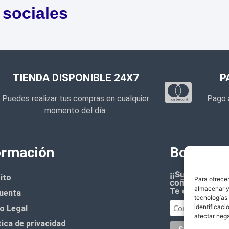
 sociales
TIENDA DISPONIBLE 24X7
P
Puedes realizar tus compras en cualquier
Pago 
momento del día.
ormación
Boletín d
¡¡Suscríbete 
ito
Para ofrecer
coñazo.!!
almacenar y/
Te enviaremos
uenta
tecnologías
identificaci
o Legal
afectar nega
tica de privacidad