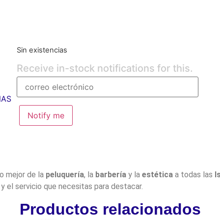
Sin existencias
Receive in-stock notifications for this.
NAS
Notify me
lo mejor de la
peluquería
, la
barbería
y la
estética
a todas las
I
y el servicio que necesitas para destacar.
Productos relacionados