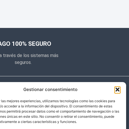
AGO 100% SEGURO
a través de los sistemas más
seguros.
e noticias
Gestionar consentimiento
y prometemos no dar mucho el
 las mejores experiencias, utilizamos tecnologías como las cookies para
o acceder a la información del dispositivo. El consentimiento de estas
 sólo cosas importantes.
 nos permitirá procesar datos como el comportamiento de navegación o las
ones únicas en este sitio. No consentir o retirar el consentimiento, puede
tivamente a ciertas características y funciones.