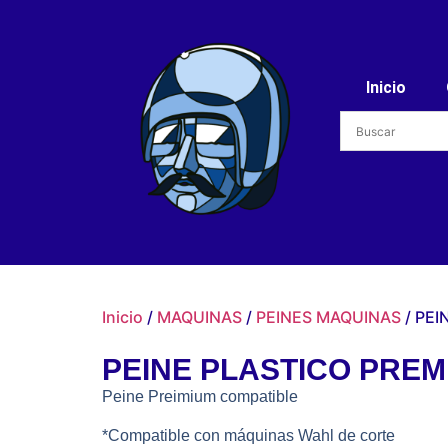
Inicio
Inicio
/
MAQUINAS
/
PEINES MAQUINAS
/ PEI
PEINE PLASTICO PREM
Peine Preimium compatible
*Compatible con máquinas Wahl de corte