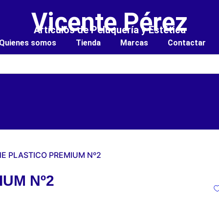
Vicente Pérez
Artículos de Peluquería y Estética
Quienes somos
Tienda
Marcas
Contactar
NE PLASTICO PREMIUM Nº2
IUM Nº2