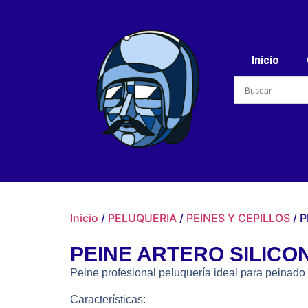
Inicio
Inicio
/
PELUQUERIA
/
PEINES Y CEPILLOS
/ 
PEINE ARTERO SILIC
Peine profesional peluquería ideal para peinado 
Características: