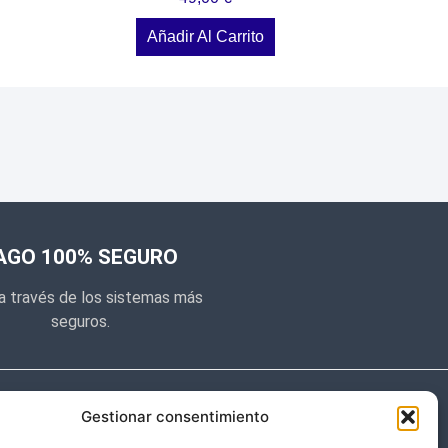
Añadir Al Carrito
AGO 100% SEGURO
a través de los sistemas más
seguros.
e noticias
Gestionar consentimiento
y prometemos no dar mucho el