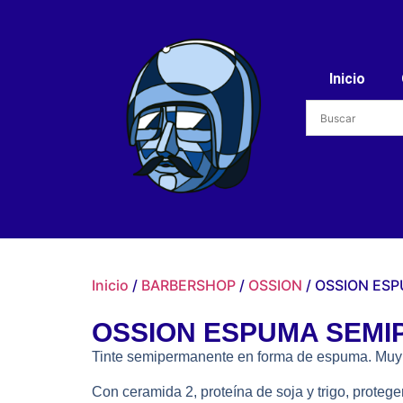
Inicio
Inicio
/
BARBERSHOP
/
OSSION
/ OSSION ES
OSSION ESPUMA SEM
Tinte semipermanente en forma de espuma. Muy f
Con ceramida 2, proteína de soja y trigo, proteg