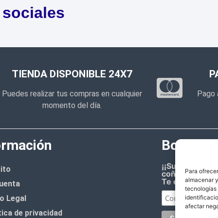
 sociales
TIENDA DISPONIBLE 24X7
P
Puedes realizar tus compras en cualquier
Pago 
momento del día.
ormación
Boletín d
¡¡Suscríbete 
ito
Para ofrecer
coñazo.!!
almacenar y/
Te enviaremos
uenta
tecnologías
o Legal
identificaci
afectar nega
tica de privacidad