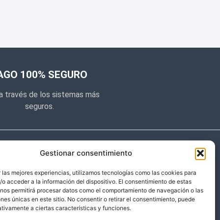
AGO 100% SEGURO
a través de los sistemas más
seguros.
e noticias
Gestionar consentimiento
y prometemos no dar mucho el
 las mejores experiencias, utilizamos tecnologías como las cookies para
o acceder a la información del dispositivo. El consentimiento de estas
 sólo cosas importantes.
 nos permitirá procesar datos como el comportamiento de navegación o las
ones únicas en este sitio. No consentir o retirar el consentimiento, puede
tivamente a ciertas características y funciones.