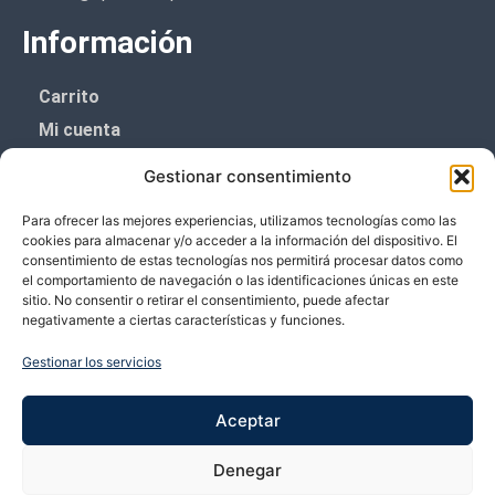
Información
Carrito
Mi cuenta
Aviso Legal
Gestionar consentimiento
Política de privacidad
Para ofrecer las mejores experiencias, utilizamos tecnologías como las
Política de cookies (UE)
cookies para almacenar y/o acceder a la información del dispositivo. El
consentimiento de estas tecnologías nos permitirá procesar datos como
Boletín de noticias
el comportamiento de navegación o las identificaciones únicas en este
sitio. No consentir o retirar el consentimiento, puede afectar
negativamente a ciertas características y funciones.
¡¡Suscríbete y prometemos no dar mucho el
coñazo.!!
Gestionar los servicios
Te enviaremos sólo cosas importantes.
Aceptar
Denegar