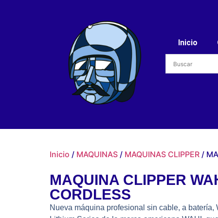
Inicio
Inicio
/
MAQUINAS
/
MAQUINAS CLIPPER
/ MA
MAQUINA CLIPPER WA
CORDLESS
Nueva máquina profesional sin cable, a bat