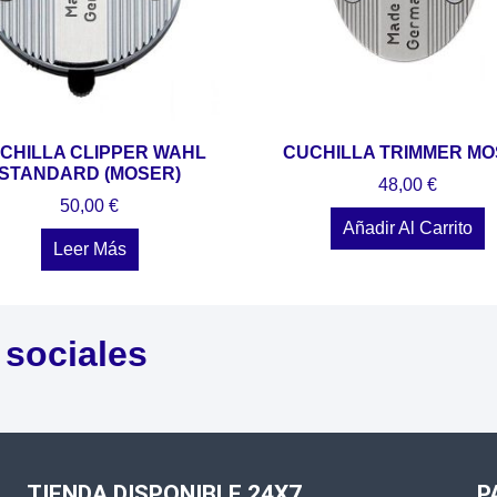
CHILLA CLIPPER WAHL
CUCHILLA TRIMMER M
STANDARD (MOSER)
48,00
€
50,00
€
Añadir Al Carrito
Leer Más
 sociales
TIENDA DISPONIBLE 24X7
P