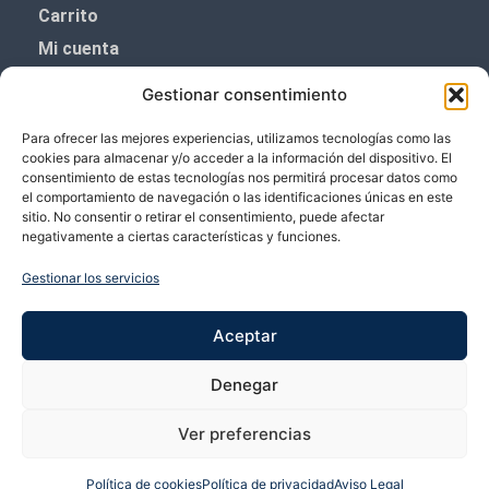
Carrito
Mi cuenta
Aviso Legal
Gestionar consentimiento
Política de privacidad
Para ofrecer las mejores experiencias, utilizamos tecnologías como las
Política de cookies (UE)
cookies para almacenar y/o acceder a la información del dispositivo. El
consentimiento de estas tecnologías nos permitirá procesar datos como
Boletín de noticias
el comportamiento de navegación o las identificaciones únicas en este
sitio. No consentir o retirar el consentimiento, puede afectar
negativamente a ciertas características y funciones.
¡¡Suscríbete y prometemos no dar mucho el
coñazo.!!
Gestionar los servicios
Te enviaremos sólo cosas importantes.
Aceptar
Denegar
Ver preferencias
Política de cookies
Política de privacidad
Aviso Legal