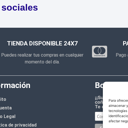
 sociales
TIENDA DISPONIBLE 24X7
P
Puedes realizar tus compras en cualquier
Pago 
momento del día.
ormación
Boletín d
¡¡Suscríbete 
ito
Para ofrecer
coñazo.!!
almacenar y/
Te enviaremos
uenta
tecnologías
o Legal
identificaci
afectar nega
tica de privacidad