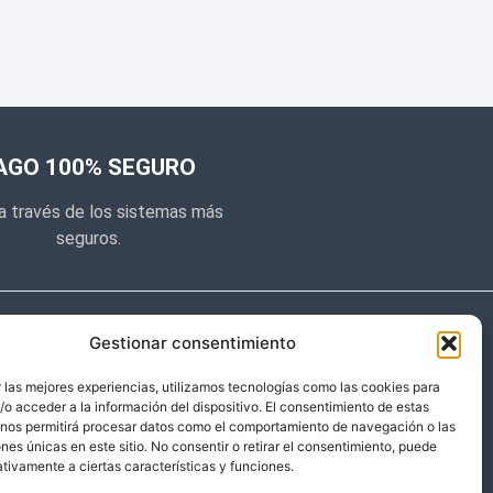
AGO 100% SEGURO
a través de los sistemas más
seguros.
e noticias
Gestionar consentimiento
y prometemos no dar mucho el
 las mejores experiencias, utilizamos tecnologías como las cookies para
o acceder a la información del dispositivo. El consentimiento de estas
 sólo cosas importantes.
 nos permitirá procesar datos como el comportamiento de navegación o las
ones únicas en este sitio. No consentir o retirar el consentimiento, puede
tivamente a ciertas características y funciones.