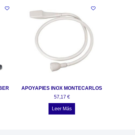
BER
APOYAPIES INOX MONTECARLOS
57,17
€
Leer Más