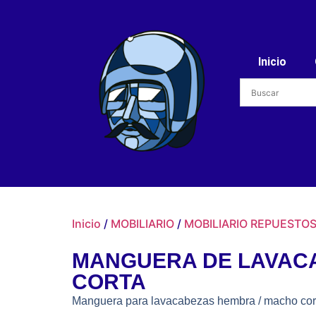
Inicio
Inicio
/
MOBILIARIO
/
MOBILIARIO REPUESTO
MANGUERA DE LAVAC
CORTA
Manguera para lavacabezas hembra / macho cort