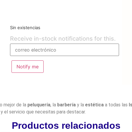
Sin existencias
Receive in-stock notifications for this.
Notify me
lo mejor de la
peluquería
, la
barbería
y la
estética
a todas las
I
y el servicio que necesitas para destacar.
Productos relacionados