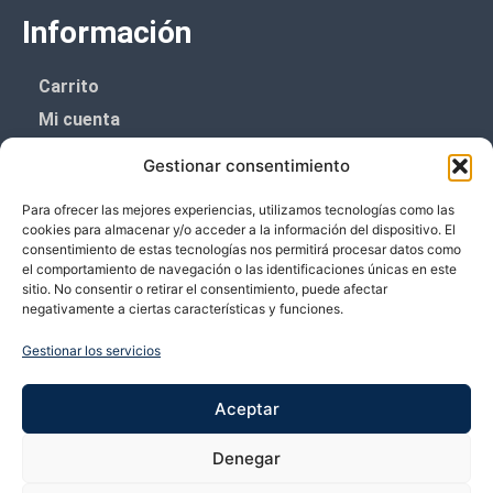
Información
Carrito
Mi cuenta
Aviso Legal
Gestionar consentimiento
Política de privacidad
Para ofrecer las mejores experiencias, utilizamos tecnologías como las
Política de cookies (UE)
cookies para almacenar y/o acceder a la información del dispositivo. El
consentimiento de estas tecnologías nos permitirá procesar datos como
Boletín de noticias
el comportamiento de navegación o las identificaciones únicas en este
sitio. No consentir o retirar el consentimiento, puede afectar
negativamente a ciertas características y funciones.
¡¡Suscríbete y prometemos no dar mucho el
coñazo.!!
Gestionar los servicios
Te enviaremos sólo cosas importantes.
Aceptar
Denegar