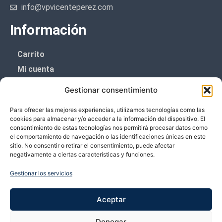
info@vpvicenteperez.com
Información
Carrito
Mi cuenta
Aviso Legal
Gestionar consentimiento
Política de privacidad
Para ofrecer las mejores experiencias, utilizamos tecnologías como las
Política de cookies (UE)
cookies para almacenar y/o acceder a la información del dispositivo. El
consentimiento de estas tecnologías nos permitirá procesar datos como
Boletín de noticias
el comportamiento de navegación o las identificaciones únicas en este
sitio. No consentir o retirar el consentimiento, puede afectar
negativamente a ciertas características y funciones.
¡¡Suscríbete y prometemos no dar mucho el
coñazo.!!
Gestionar los servicios
Te enviaremos sólo cosas importantes.
Aceptar
Denegar