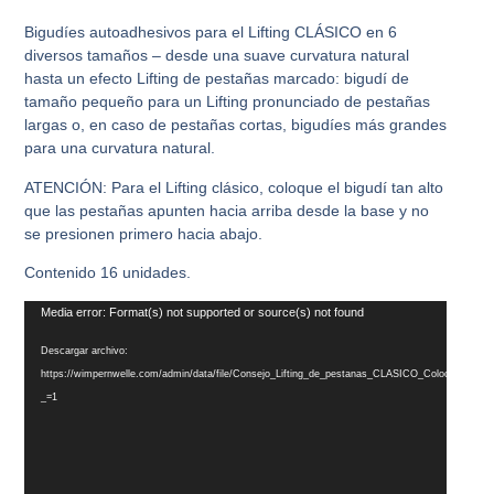
Bigudíes autoadhesivos para el Lifting CLÁSICO en 6
diversos tamaños – desde una suave curvatura natural
hasta un efecto Lifting de pestañas marcado: bigudí de
tamaño pequeño para un Lifting pronunciado de pestañas
largas o, en caso de pestañas cortas, bigudíes más grandes
para una curvatura natural.
ATENCIÓN: Para el Lifting clásico, coloque el bigudí tan alto
que las pestañas apunten hacia arriba desde la base y no
se presionen primero hacia abajo.
Contenido 16 unidades.
Reproductor
Media error: Format(s) not supported or source(s) not found
de
Descargar archivo:
vídeo
https://wimpernwelle.com/admin/data/file/Consejo_Lifting_de_pestanas_CLASICO_Colocar_corre
_=1