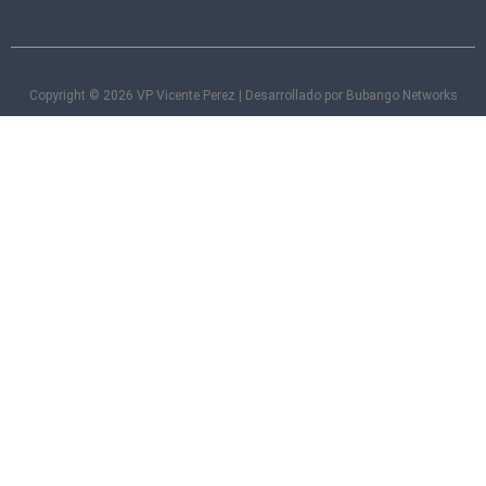
Copyright © 2026 VP Vicente Perez | Desarrollado por Bubango Networks